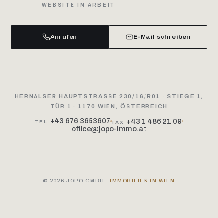
WEBSITE IN ARBEIT
Anrufen
E-Mail schreiben
HERNALSER HAUPTSTRASSE 230/16/R01 · STIEGE 1, T
ÜR 1 · 1170 WIEN, ÖSTERREICH
+43 676 3653607
+43 1 486 21 09
TEL
FAX
office@jopo-immo.at
© 2026 JOPO GMBH ·
IMMOBILIEN IN WIEN